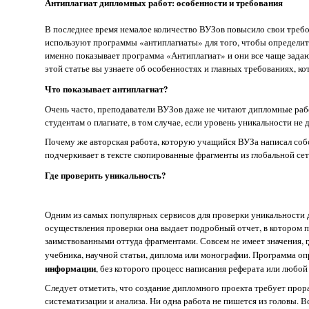
Антиплагиат дипломных работ: особенности и требования
В последнее время немалое количество ВУЗов повысило свои треб
используют программы «антиплагиаты» для того, чтобы определить
именно показывает программа «Антиплагиат» и они все чаще зад
этой статье вы узнаете об особенностях и главных требованиях, к
Что показывает антиплагиат?
Очень часто, преподаватели ВУЗов даже не читают дипломные раб
студентам о плагиате, в том случае, если уровень уникальности не 
Почему же авторская работа, которую учащийся ВУЗа написал соб
подчеркивает в тексте скопированные фрагменты из глобальной сети
Где проверить уникальность?
Одним из самых популярных сервисов для проверки уникальности
осуществления проверки она выдает подробный отчет, в котором п
заимствованными оттуда фрагментами. Совсем не имеет значения, г
учебника, научной статьи, диплома или монографии. Программа о
информации
, без которого процесс написания реферата или любо
Следует отметить, что создание дипломного проекта требует про
систематизации и анализа. Ни одна работа не пишется из головы. В