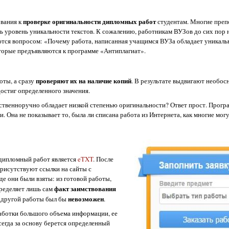
проверке оригинальности дипломных работ
ования к
студентам. Многие преп
 уровень уникальности текстов. К сожалению, работникам ВУЗов до сих пор н
аются вопросом: «Почему работа, написанная учащимся ВУЗа обладает уникал
оторые предъявляются к программе «Антиплагиат».
проверяют их на наличие копий
оты, а сразу
. В результате выдвигают необо
достиг определенного значения.
ственноручно обладает низкой степенью оригинальности? Ответ прост. Прогр
. Она не показывает то, была ли списана работа из Интернета, как многие мог
 дипломный работ является
eTXT
. После
рисутствуют ссылки на сайты с
де они были взяты: из готовой работы,
факт заимствования
пределяет лишь сам
невозможен
й другой работы был бы
.
работки большого объема информации, ее
сегда за основу берется определенный