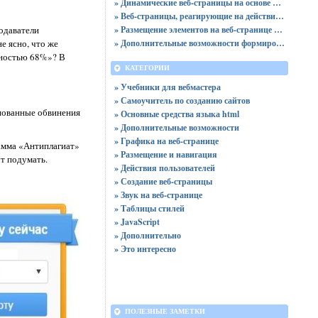
» Динамические веб-страницы на основе JavaScript
» Веб-страницы, реагирующие на действия пользователя
одаватели
» Размещение элементов на веб-странице и навигация по сайту
е ясно, что же
» Дополнительные возможности формирования веб-страниц
ьностью 68%»? В
КАТЕГОРИИ
» Учебники для вебмастера
» Самоучитель по созданию сайтов
снованные обвинения
» Основные средства языка html
» Дополнительные возможности
» Графика на веб-странице
амма «Антиплагиат»
» Размещение и навигация
ут подумать.
» Действия пользователей
» Создание веб-страницы
» Звук на веб-странице
» Таблицы стилей
» JavaScript
» Дополнительно
» Это интересно
ПОЛЕЗНЫЕ ЗАМЕТКИ