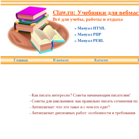
Claw.ru: Учебники для вебмас
Всё для учебы, работы и отдыха
» Мануал HTML
» Мануал PHP
» Мануал PERL
Главная
В начало
Каталог
З
- Как писать интересно? Советы начинающим писателям!
- Советы для школьников: как правильно писать сочинения по
- Антиплагиат: что это такое и с чем его едят?
- Антиплагиат дипломных работ: особенности и требования