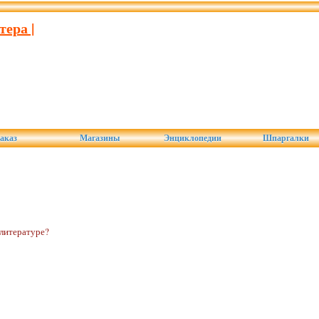
тера |
аказ
Магазины
Энциклопедии
Шпаргалки
 литературе?