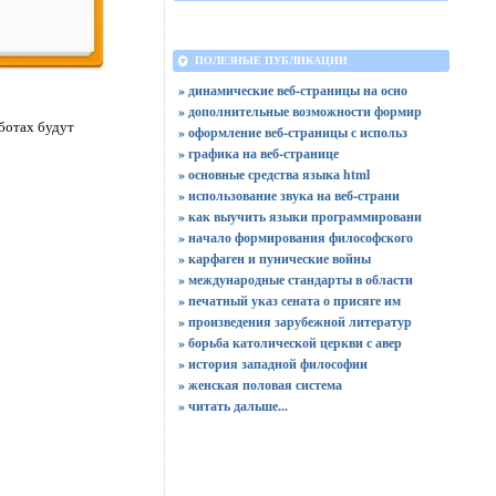
ПОЛЕЗНЫЕ ПУБЛИКАЦИИ
» динамические веб-страницы на осно
» дополнительные возможности формир
ботах будут
» оформление веб-страницы с использ
» графика на веб-странице
» основные средства языка html
» использование звука на веб-страни
» как выучить языки программировани
» начало формирования философского
» карфаген и пунические войны
» международные стандарты в области
» печатный указ сената о присяге им
» произведения зарубежной литератур
» борьба католической церкви с авер
» история западной философии
» женская половая система
»
читать дальше...